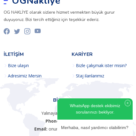
OGNakliye
OG NAKLİYE olarak sizlere hizmet vermekten büyük gurur
duyuyoruz. Bizi tercih ettiğiniz için teşekkür ederiz.
İLETİŞİM
KARİYER
Bize ulaşın
Bizle çalışmak ister misin?
Adresimiz Mersin
Staj ilanlarımız
BIZE ULAŞIN
X
WhatsApp destek ekibimiz
sorularınızı bekliyor.
Yalınayak Toroslar/MERSİN
Phone:
0555 555 5555
Merhaba, nasıl yardımcı olabilirim?
Email:
onurgosteris@hotmail.com