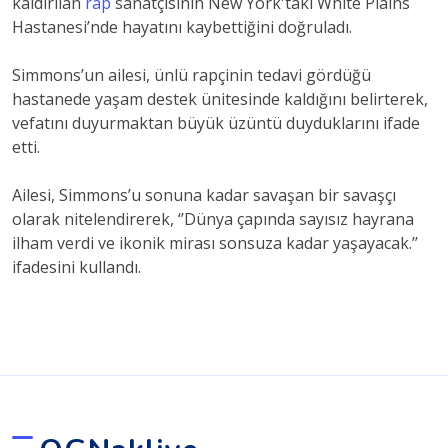
kaldırılan
rap
sanatçısının New York'taki White Plains
Hastanesi’nde hayatını kaybettiğini doğruladı.
Simmons’un ailesi, ünlü rapçinin tedavi gördüğü
hastanede yaşam destek ünitesinde kaldığını belirterek,
vefatını duyurmaktan büyük üzüntü duyduklarını ifade
etti.
Ailesi, Simmons’u sonuna kadar savaşan bir savaşçı
olarak nitelendirerek, ‘’Dünya çapında sayısız hayrana
ilham verdi ve ikonik mirası sonsuza kadar yaşayacak.’’
ifadesini kullandı.